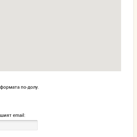
 формата по-долу.
шият email: