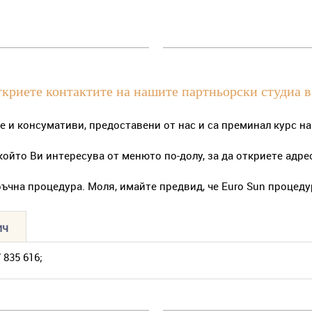
ткриете контактите на нашите партньорски студиа в 
 и консумативи, предоставени от нас и са преминал курс на
който Ви интересува от менюто по-долу, за да откриете адре
ъчна процедура. Моля, имайте предвид, че Euro Sun процеду
ич
 835 616;