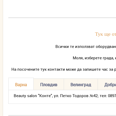
Тук ще о
Всички те използват оборудване
Моля, изберете града, 
На посочените тук контакти може да запишете час за р
Варна
Пловдив
Велинград
Добр
Beauty salon "Конте", ул. Петко Тодоров №42; тел: 0897